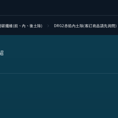
用碳纖維(前、內、後土除)
DRG2赤焰內土除(客訂商品請先詢問)
紹