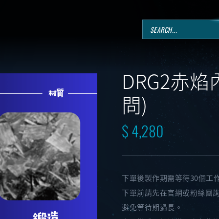
DRG2赤
問)
$ 4,280
下單後製作期需等待30個工
下單前請先在官網或粉絲團
避免等待期過長。