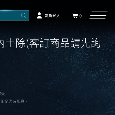
0
會員登入
焰內土除(客訂商品請先詢
作天
詢問是否有現貨，