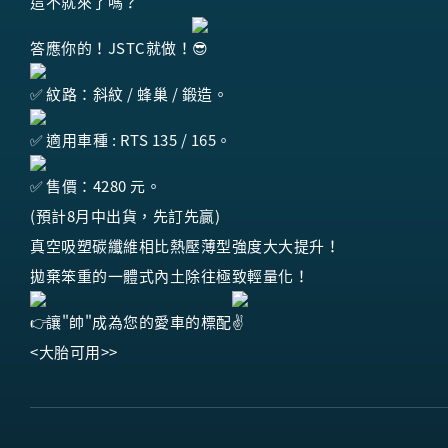
這不就來了嗎？
答應你的！JSTC就做！
紋路：斜紋 / 蜂巢 / 鍛造。
適用車種 : RTS 135 / 165。
售價：4280 元。
(預計8月中出貨，先訂先贏)
真空吸塑碳纖維相比熱壓薄型強度大大提升！
拋棄笨重的一體式內土除往極致輕量化！
讓"帥"成為您的愛車的標配
<大胎可用>>