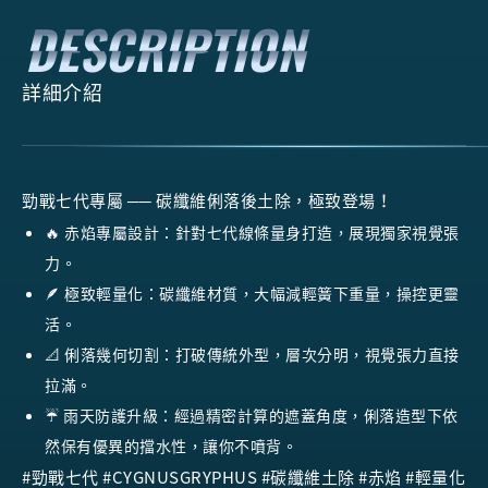
詳細介紹
勁戰七代專屬 ── 碳纖維俐落後土除，極致登場！
🔥
赤焰專屬設計
：針對七代線條量身打造，展現獨家視覺張
力。
🪶
極致輕量化
：碳纖維材質，大幅減輕簧下重量，操控更靈
活。
📐
俐落幾何切割
：打破傳統外型，層次分明，視覺張力直接
拉滿。
☔
雨天防護升級
：經過精密計算的遮蓋角度，俐落造型下依
然保有優異的擋水性，讓你不噴背。
#勁戰七代 #CYGNUSGRYPHUS #碳纖維土除 #赤焰 #輕量化