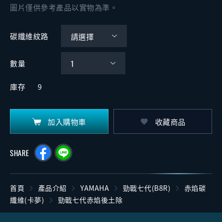
圖片僅供參考產品以實物為準。
碳纖維紋路
數量
庫存
9
加入購物車
收藏商品
SHARE
首頁
產品介紹
YAMAHA
勁戰七代(B8R)
赤焰碳
纖維(卡夢)
勁戰七代赤焰後土除