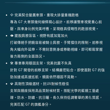
🦅 完美契合獵鷹車頭，重現大排量重機跑格
專為 G7 大車頭幾何線條精心設計。前移讓整車視覺重心前
壓，與車身比例完美呼應，呈現極具侵略性的跑旅視覺。
👁️ 擺脫肩膀盲區，視野有感加寬加大
打破傳統手把鏡容易被騎士肩膀、手臂擋住的限制。前移視
角大幅向外延伸，不需刻意側身或移動視線，即可輕鬆掌握
後方兩側的全面路況。
🛠️ 專車專用穩固支架，完美抗震不失真
針對 G7 開發的前移支架。結構嚴密貼合，即使面對 G7 的強
勁加速或高速巡航，鏡面依然穩固不晃動。
💎 高剛性頂級選材，抗UV耐候性極佳
支架與鏡座採用高品質耐候材質，搭配光學的藍鏡工藝處
理。防水、防鏽、抗日曬，長久保持低調奢華的黑化質感，
完美匹配 G7 的旗艦身分。