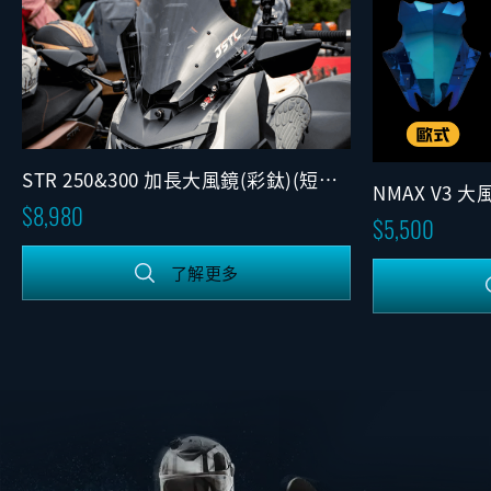
STR 250&300 加長大風鏡(彩鈦)(短後
NMAX V3 大
照鏡)(可調版)
8,980
5,500
了解更多