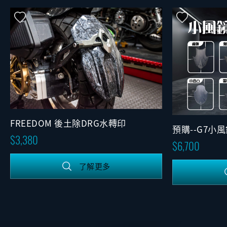
FREEDOM 後土除DRG水轉印
預購--G7小風
3,380
6,700
了解更多