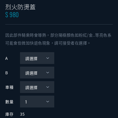
烈火防燙蓋
$ 980
因此部件騎乘時會導熱，部分陽極顏色如粉紅/金..等亮色系
可能會些微加快退色現象，請可接受者在選擇。
A
B
車種
數量
庫存
35