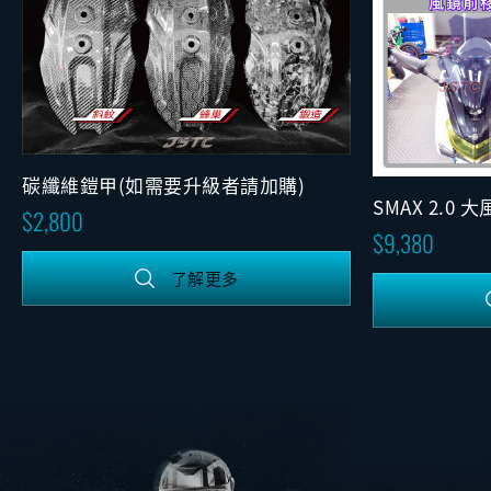
碳纖維鎧甲(如需要升級者請加購)
SMAX 2.0 
2,800
調版)
9,380
了解更多