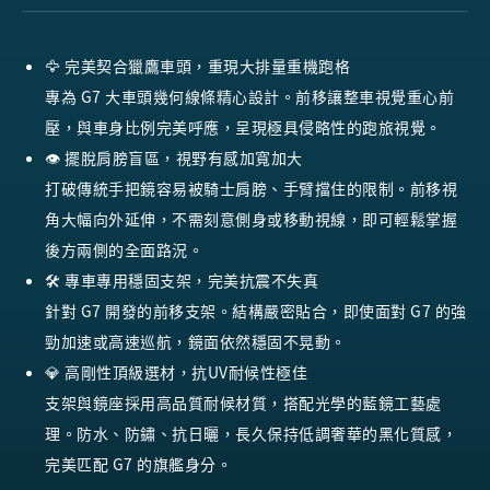
🦅 完美契合獵鷹車頭，重現大排量重機跑格
專為 G7 大車頭幾何線條精心設計。前移讓整車視覺重心前
壓，與車身比例完美呼應，呈現極具侵略性的跑旅視覺。
👁️ 擺脫肩膀盲區，視野有感加寬加大
打破傳統手把鏡容易被騎士肩膀、手臂擋住的限制。前移視
角大幅向外延伸，不需刻意側身或移動視線，即可輕鬆掌握
後方兩側的全面路況。
🛠️ 專車專用穩固支架，完美抗震不失真
針對 G7 開發的前移支架。結構嚴密貼合，即使面對 G7 的強
勁加速或高速巡航，鏡面依然穩固不晃動。
💎 高剛性頂級選材，抗UV耐候性極佳
支架與鏡座採用高品質耐候材質，搭配光學的藍鏡工藝處
理。防水、防鏽、抗日曬，長久保持低調奢華的黑化質感，
完美匹配 G7 的旗艦身分。