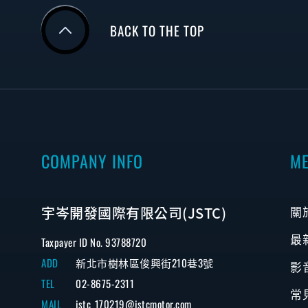
BACK TO THE TOP
COMPANY INFO
M
宇岑開發國際有限公司(JSTC)
關
最
Taxpayer ID No. 93788720
ADD
新北市樹林區俊興街210巷3號
影
TEL
02-8675-2311
常
MAIL
jstc_170219@jstcmotor.com