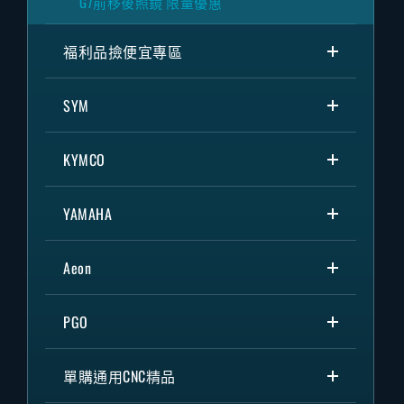
G7前移後照鏡 限量優惠
福利品撿便宜專區
SYM
KYMCO
YAMAHA
Aeon
PGO
單購通用CNC精品