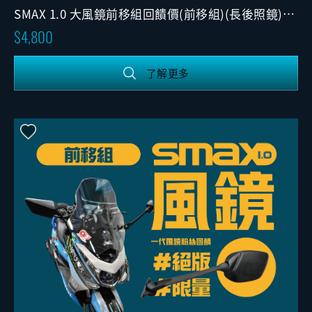
SMAX 1.0 大風鏡前移組回饋價(前移組)(長後照鏡)
(固定版)
4,800
了解更多