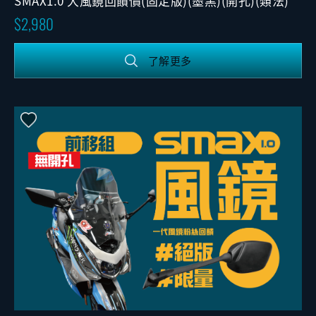
SMAX1.0 大風鏡回饋價(固定版)(墨黑)(開孔)(類法)
2,980
了解更多