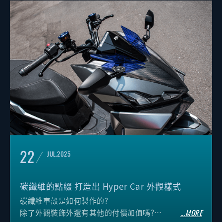
22
JUL.2025
碳纖維的點綴 打造出 Hyper Car 外觀樣式
碳纖維車殼是如何製作的?
除了外觀裝飾外還有其他的付價加值嗎?
...MORE